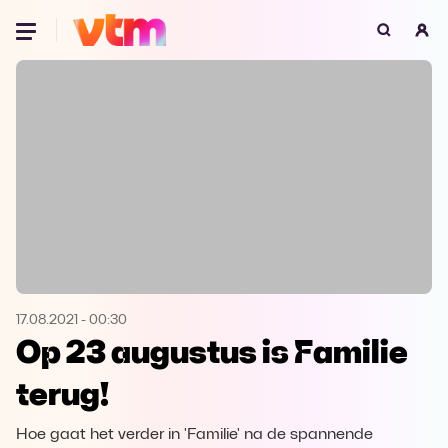
Oeps, browser niet ondersteund
Voor je onze programma's gaat ontdekken,
best je browser updaten of hieronder één
van de ondersteunde browsers
downloaden.
Google Chrome
Download
Firefox
Download
Safari
Download
17.08.2021
-
00:30
Op 23 augustus is Familie
Microsoft Edge
Download
terug!
Opera
Download
Hoe gaat het verder in 'Familie' na de spannende