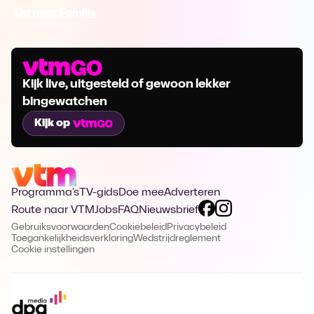
Ga naar Familie
Kijk live, uitgesteld of gewoon lekker
bingewatchen
Kijk op
Programma's
TV-gids
Doe mee
Adverteren
Route naar VTM
Jobs
FAQ
Nieuwsbrief
Gebruiksvoorwaarden
Cookiebeleid
Privacybeleid
Toegankelijkheidsverklaring
Wedstrijdreglement
Cookie instellingen