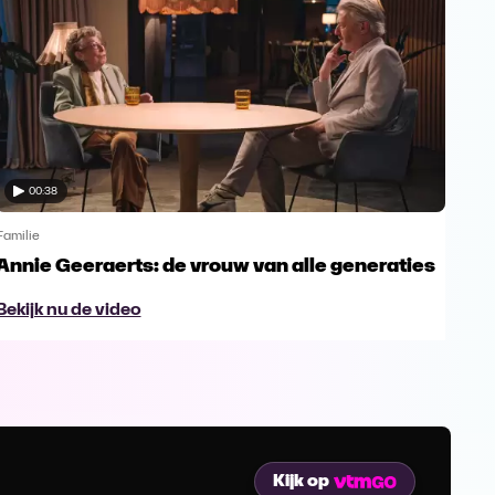
00:38
Familie
Famil
Annie Geeraerts: de vrouw van alle generaties
Ann
lee
Bekijk nu de video
Bek
Kijk op