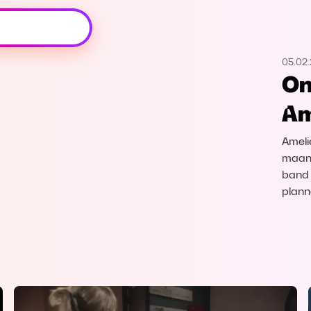
Oeps, browser niet ondersteund
05.02.
Voor je onze programma's gaat ontdekken,
On
best je browser updaten of hieronder één
van de ondersteunde browsers
Am
downloaden.
Ameli
Google Chrome
Download
maand
band 
Firefox
Download
plann
Safari
Download
Microsoft Edge
Download
Opera
Download