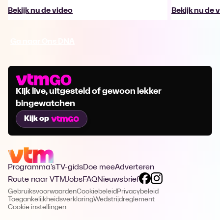
Bekijk nu de video
Bekijk nu de 
Ga naar Ons DNA
Kijk live, uitgesteld of gewoon lekker
bingewatchen
Kijk op
Programma's
TV-gids
Doe mee
Adverteren
Route naar VTM
Jobs
FAQ
Nieuwsbrief
Gebruiksvoorwaarden
Cookiebeleid
Privacybeleid
Toegankelijkheidsverklaring
Wedstrijdreglement
Cookie instellingen