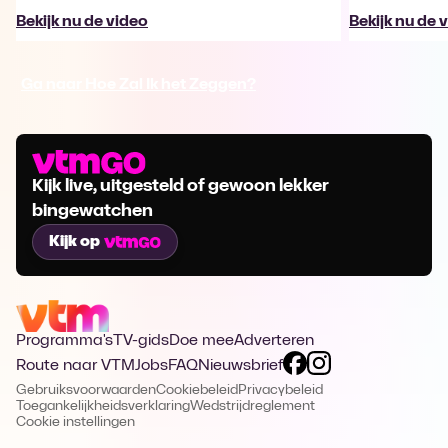
Bekijk nu de video
Bekijk nu de 
Ga naar Hoe Zal Ik het Zeggen?
Kijk live, uitgesteld of gewoon lekker
bingewatchen
Kijk op
Programma's
TV-gids
Doe mee
Adverteren
Route naar VTM
Jobs
FAQ
Nieuwsbrief
Gebruiksvoorwaarden
Cookiebeleid
Privacybeleid
Toegankelijkheidsverklaring
Wedstrijdreglement
Cookie instellingen