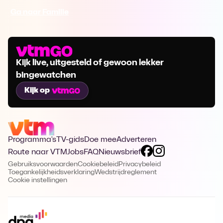
Ga naar Familie
Kijk live, uitgesteld of gewoon lekker
bingewatchen
Kijk op
Programma's
TV-gids
Doe mee
Adverteren
Route naar VTM
Jobs
FAQ
Nieuwsbrief
Gebruiksvoorwaarden
Cookiebeleid
Privacybeleid
Toegankelijkheidsverklaring
Wedstrijdreglement
Cookie instellingen