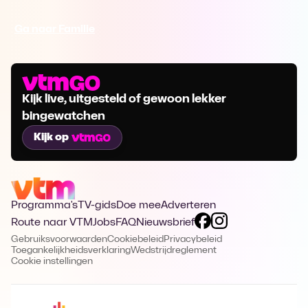
Ga naar Familie
Kijk live, uitgesteld of gewoon lekker
bingewatchen
Kijk op
Programma's
TV-gids
Doe mee
Adverteren
Route naar VTM
Jobs
FAQ
Nieuwsbrief
Gebruiksvoorwaarden
Cookiebeleid
Privacybeleid
Toegankelijkheidsverklaring
Wedstrijdreglement
Cookie instellingen