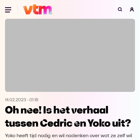
Oeps, browser niet ondersteund
Voor je onze programma's gaat ontdekken,
best je browser updaten of hieronder één
van de ondersteunde browsers
downloaden.
Google Chrome
Download
Firefox
Download
Safari
Download
14.02.2023
-
01:18
Oh nee! Is het verhaal
Microsoft Edge
Download
tussen Cedric en Yoko uit?
Opera
Download
Yoko heeft tijd nodig en wil nadenken over wat ze zelf wil