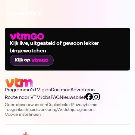
Ga naar Familie
Kijk live, uitgesteld of gewoon lekker
bingewatchen
Kijk op
Programma's
TV-gids
Doe mee
Adverteren
Route naar VTM
Jobs
FAQ
Nieuwsbrief
Gebruiksvoorwaarden
Cookiebeleid
Privacybeleid
Toegankelijkheidsverklaring
Wedstrijdreglement
Cookie instellingen