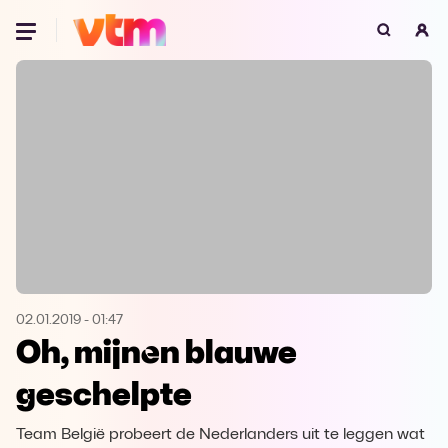
Oeps, browser niet ondersteund
Voor je onze programma's gaat ontdekken,
best je browser updaten of hieronder één
van de ondersteunde browsers
downloaden.
Google Chrome
Download
Firefox
Download
Safari
Download
02.01.2019
-
01:47
Oh, mijnen blauwe
Microsoft Edge
Download
geschelpte
Opera
Download
Team België probeert de Nederlanders uit te leggen wat