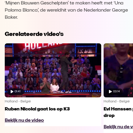
‘Mijnen Blauwen Geschelpten’ te maken heeft met ‘Una
Paloma Blanca’, de wereldhit van de Nederlander George
Baker.
Gerelateerde video's
01:41
03:14
Holland - België
Holland - België
Ruben Nicolai gaat los op K3
Evi Hanssen
drop
Bekijk nu de video
Bekijk nu de 