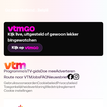
Ga naar Holland - België
Kijk live, uitgesteld of gewoon lekker
bingewatchen
Kijk op
Programma's
TV-gids
Doe mee
Adverteren
Route naar VTM
Jobs
FAQ
Nieuwsbrief
Gebruiksvoorwaarden
Cookiebeleid
Privacybeleid
Toegankelijkheidsverklaring
Wedstrijdreglement
Cookie instellingen