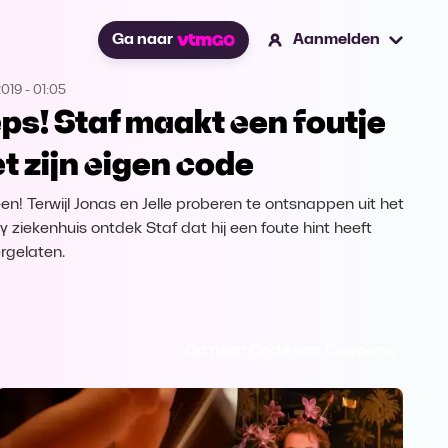
Ga naar
Aanmelden
2019
-
01:05
ps! Staf maakt een foutje
t zijn eigen code
en! Terwijl Jonas en Jelle proberen te ontsnappen uit het
y ziekenhuis ontdek Staf dat hij een foute hint heeft
rgelaten.
Ga naar Code van Coppens