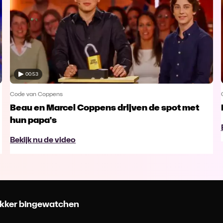
00:53
Code van Coppens
Beau en Marcel Coppens drijven de spot met
hun papa's
Bekijk nu de video
 lekker bingewatchen