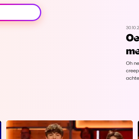
Oeps, browser niet ondersteund
30.10.
Voor je onze programma's gaat ontdekken,
Oe
best je browser updaten of hieronder één
van de ondersteunde browsers
me
downloaden.
Oh ne
Google Chrome
Download
creep
achte
Firefox
Download
Safari
Download
Microsoft Edge
Download
Opera
Download