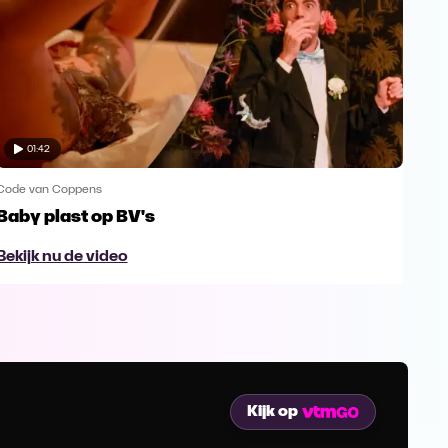
01:42
Code van Coppens
Code
Baby plast op BV's
Daa
voo
Bekijk nu de video
Bek
Kijk op