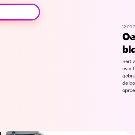
Oeps, browser niet ondersteund
12.06.
Voor je onze programma's gaat ontdekken,
Oe
best je browser updaten of hieronder één
van de ondersteunde browsers
bl
downloaden.
Bert w
Google Chrome
Download
over D
gebru
Firefox
Download
de bo
oproe
Safari
Download
Microsoft Edge
Download
Opera
Download