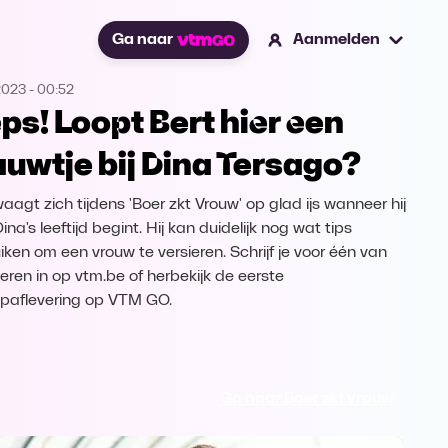
Ga naar
Aanmelden
2023
-
00:52
ps! Loopt Bert hier een
auwtje bij Dina Tersago?
aagt zich tijdens 'Boer zkt Vrouw' op glad ijs wanneer hij
ina's leeftijd begint. Hij kan duidelijk nog wat tips
iken om een vrouw te versieren. Schrijf je voor één van
eren in op vtm.be of herbekijk de eerste
paflevering op VTM GO.
Ga naar Boer zkt vrouw