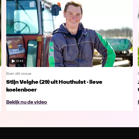
01:44
Boer zkt vrouw
Stijn Velghe (29) uit Houthulst - lieve
koeienboer
Bekijk nu de video