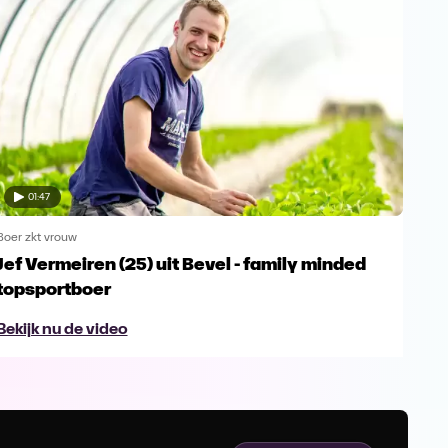
01:47
Boer zkt vrouw
Boer 
Jef Vermeiren (25) uit Bevel - family minded
Jop
topsportboer
avo
Bekijk nu de video
Bek