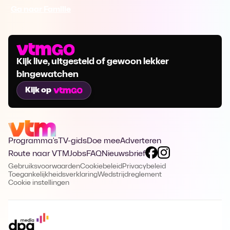
Ga naar Familie
Kijk live, uitgesteld of gewoon lekker
bingewatchen
Kijk op
Programma's
TV-gids
Doe mee
Adverteren
Route naar VTM
Jobs
FAQ
Nieuwsbrief
Gebruiksvoorwaarden
Cookiebeleid
Privacybeleid
Toegankelijkheidsverklaring
Wedstrijdreglement
Cookie instellingen