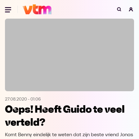
Oeps, browser niet ondersteund
Voor je onze programma's gaat ontdekken,
best je browser updaten of hieronder één
van de ondersteunde browsers
downloaden.
Google Chrome
Download
Firefox
Download
Safari
Download
27.08.2020
-
01:06
Oeps! Heeft Guido te veel
Microsoft Edge
Download
verteld?
Opera
Download
Komt Benny eindelijk te weten dat zijn beste vriend Jonas