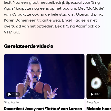
leidt Noa een groot meubelbedrijf. Speciaal voor ‘Sing
Again’ kruipt ze nog eens op het podium. Met ‘MaMaSé’
van K3 pakt ze ook nu de hele studio in. Uiteraard pinkt
Karen Damen een traantje weg. Enkel Hadise is niet
overtuigd van het optreden. Bekijk ‘Sing Again’ ook op
VTM GO.
Gerelateerde video's
01:56
01:52
Sing Again
Sing Again
Rasartiest Jessy met ‘Tattoo’ van Loreen
Melanie hoort