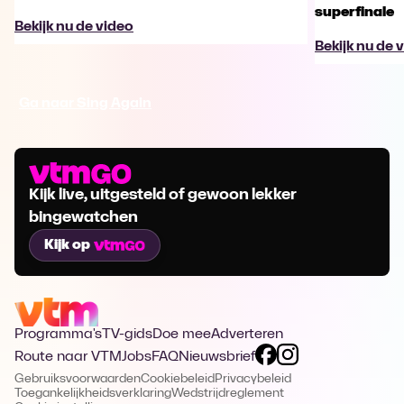
superfinale
Bekijk nu de video
Bekijk nu de 
Ga naar Sing Again
Kijk live, uitgesteld of gewoon lekker
bingewatchen
Kijk op
Programma's
TV-gids
Doe mee
Adverteren
Route naar VTM
Jobs
FAQ
Nieuwsbrief
Gebruiksvoorwaarden
Cookiebeleid
Privacybeleid
Toegankelijkheidsverklaring
Wedstrijdreglement