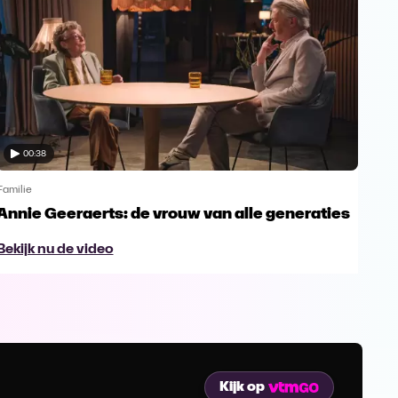
00:38
Familie
Famil
Annie Geeraerts: de vrouw van alle generaties
Ann
lee
Bekijk nu de video
Bek
Kijk op