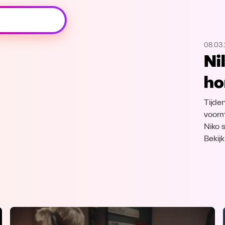
Oeps, browser niet ondersteund
08.03
Voor je onze programma's gaat ontdekken,
Ni
best je browser updaten of hieronder één
van de ondersteunde browsers
ho
downloaden.
Tijde
Google Chrome
Download
voorm
Niko 
Firefox
Download
Bekij
Safari
Download
Microsoft Edge
Download
Opera
Download