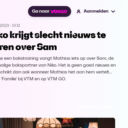
Ga naar
Aanmelden
.2023
-
01:12
ko krijgt slecht nieuws te
ren over Sam
ns een bokstraining vangt Mathias iets op over Sam, de
alige bokspartner van Niko. Het is geen goed nieuws en
schrikt dan ook wanneer Mathias het aan hem vertelt...
k 'Familie' bij VTM en op VTM GO.
Ga naar Familie