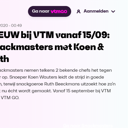
Ga naar
Aanmelden
2020
-
00:49
EUW bij VTM vanaf 15/09:
ackmasters met Koen &
th
ackmasters nemen telkens 2 bekende chefs het tegen
r op. Snoeper Koen Wauters leidt de strijd in goede
, terwijl snackgoeroe Ruth Beeckmans uitzoekt hoe zo’n
 nu écht wordt gemaakt. Vanaf 15 september bij VTM
 VTM GO.
Ga naar Snackmasters