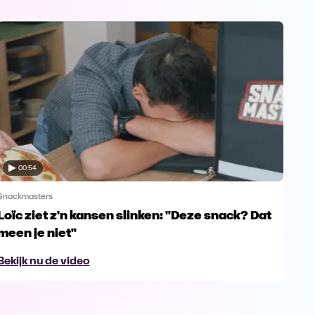
00:54
Snackmasters
Snac
Loïc ziet z'n kansen slinken: "Deze snack? Dat
Mat
meen je niet"
Din
Bekijk nu de video
Bek