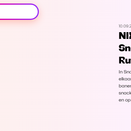
Oeps, browser niet ondersteund
10.09.
Voor je onze programma's gaat ontdekken,
NI
best je browser updaten of hieronder één
van de ondersteunde browsers
Sn
downloaden.
Ru
Google Chrome
Download
In Sn
Firefox
Download
elkaa
banen
snack
Safari
Download
en op
Microsoft Edge
Download
Opera
Download