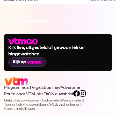
Ga naar Met Vier in Bed
Kijk live, uitgesteld of gewoon lekker
bingewatchen
Kijk op
Programma's
TV-gids
Doe mee
Adverteren
Route naar VTM
Jobs
FAQ
Nieuwsbrief
Gebruiksvoorwaarden
Cookiebeleid
Privacybeleid
Toegankelijkheidsverklaring
Wedstrijdreglement
Cookie instellingen