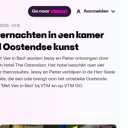
Ga naar
Aanmelden
.2025
-
01:16
ernachten in een kamer
l Oostendse kunst
et Vier in Bed’ worden Jessy en Pieter ontvangen door
 in hotel The Ostendian. Het hotel beschikt over vier
e themasuites. Jessy en Pieter verblijven in de Herr Seele
uite, die een ode brengt aan het artistieke Oostende.
k ‘Met Vier in Bed’ bij VTM en op VTM GO.
Ga naar Met vier in bed