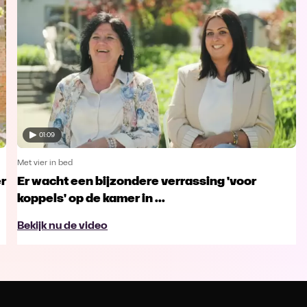
01:09
Met vier in bed
er
Er wacht een bijzondere verrassing 'voor
koppels' op de kamer in ...
Bekijk nu de video