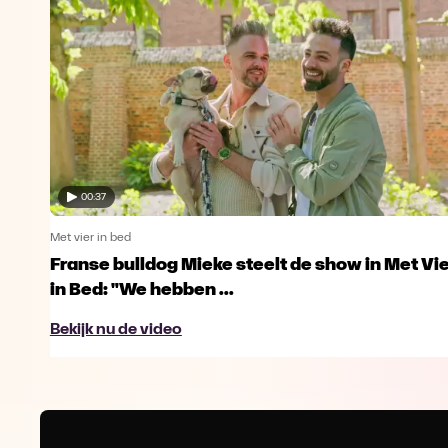
00:37
Met vier in bed
Franse bulldog Mieke steelt de show in Met Vi
in Bed: "We hebben ...
Bekijk nu de video