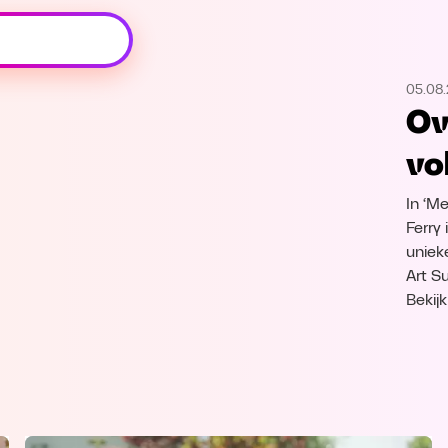
Oeps, browser niet ondersteund
05.08
Voor je onze programma's gaat ontdekken,
Ov
best je browser updaten of hieronder één
van de ondersteunde browsers
vo
downloaden.
In ‘M
Google Chrome
Download
Ferry
uniek
Firefox
Download
Art S
Bekij
Safari
Download
Microsoft Edge
Download
Opera
Download