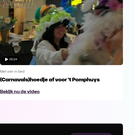
00:24
Met vier in bed
(Carnavals)hoedje af voor 't Pomphuys
Bekijk nu de video