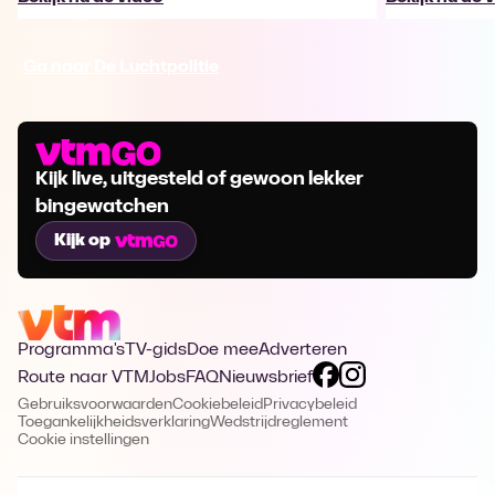
Ga naar De Luchtpolitie
Kijk live, uitgesteld of gewoon lekker
bingewatchen
Kijk op
Programma's
TV-gids
Doe mee
Adverteren
Route naar VTM
Jobs
FAQ
Nieuwsbrief
Gebruiksvoorwaarden
Cookiebeleid
Privacybeleid
Toegankelijkheidsverklaring
Wedstrijdreglement
Cookie instellingen