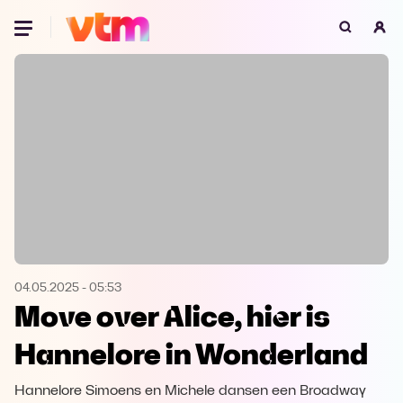
Oeps, browser niet ondersteund
Voor je onze programma's gaat ontdekken,
best je browser updaten of hieronder één
van de ondersteunde browsers
downloaden.
Google Chrome
Download
Firefox
Download
Safari
Download
04.05.2025
-
05:53
Move over Alice, hier is
Microsoft Edge
Download
Hannelore in Wonderland
Opera
Download
Hannelore Simoens en Michele dansen een Broadway