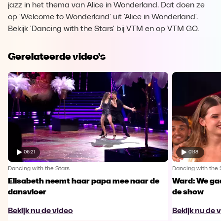
jazz in het thema van Alice in Wonderland. Dat doen ze
op 'Welcome to Wonderland' uit 'Alice in Wonderland'.
Bekijk 'Dancing with the Stars' bij VTM en op VTM GO.
Gerelateerde video's
06:21
01:18
Dancing with the Stars
Dancing with the 
Elisabeth neemt haar papa mee naar de
Ward: We gaa
dansvloer
de show
Bekijk nu de video
Bekijk nu de 