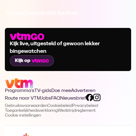
Ga naar Dancing with the Stars
Kijk live, uitgesteld of gewoon lekker
bingewatchen
Kijk op
Programma's
TV-gids
Doe mee
Adverteren
Route naar VTM
Jobs
FAQ
Nieuwsbrief
Gebruiksvoorwaarden
Cookiebeleid
Privacybeleid
Toegankelijkheidsverklaring
Wedstrijdreglement
Cookie instellingen