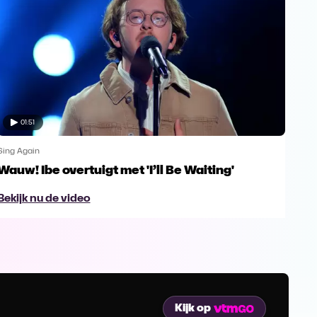
01:51
Sing Again
Sing
Wauw! Ibe overtuigt met 'I’ll Be Waiting'
Dan
Dan
Bekijk nu de video
Bek
Kijk op