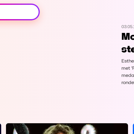
Oeps, browser niet ondersteund
03.05
Voor je onze programma's gaat ontdekken,
Mo
best je browser updaten of hieronder één
van de ondersteunde browsers
st
downloaden.
Esthe
Google Chrome
Download
met ‘F
medai
Firefox
Download
ronde
Safari
Download
Microsoft Edge
Download
Opera
Download