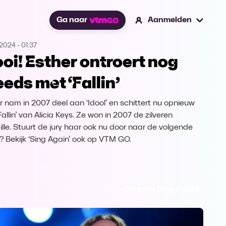
Ga naar
Aanmelden
.2024
-
01:37
oi! Esther ontroert nog
eeds met ‘Fallin’
r nam in 2007 deel aan ‘Idool’ en schittert nu opnieuw
allin’ van Alicia Keys. Ze won in 2007 de zilveren
lle. Stuurt de jury haar ook nu door naar de volgende
? Bekijk ‘Sing Again’ ook op VTM GO.
Ga naar Sing Again