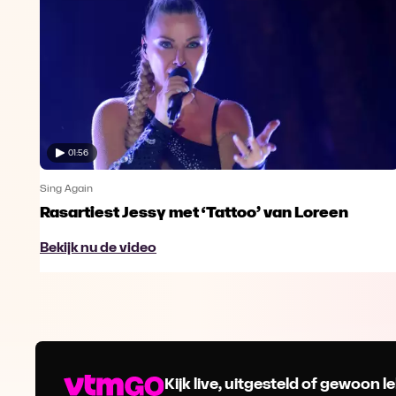
01:56
Sing Again
Rasartiest Jessy met ‘Tattoo’ van Loreen
Bekijk nu de video
Kijk live, uitgesteld of gewoon