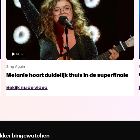
01:52
Sing Again
Melanie hoort duidelijk thuis in de superfinale
Bekijk nu de video
 lekker bingewatchen