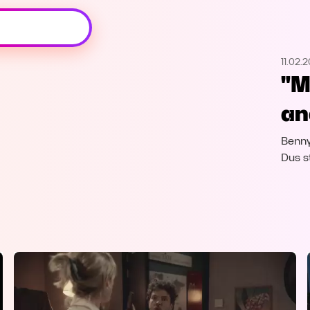
Oeps, browser niet ondersteund
11.02.2
Voor je onze programma's gaat ontdekken,
"M
best je browser updaten of hieronder één
van de ondersteunde browsers
an
downloaden.
Benny
Google Chrome
Download
Dus st
Firefox
Download
Safari
Download
Microsoft Edge
Download
Opera
Download