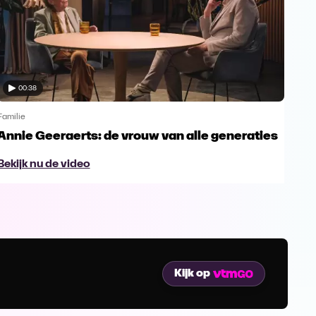
00:38
Familie
Famil
Annie Geeraerts: de vrouw van alle generaties
Ann
lee
Bekijk nu de video
Bek
Kijk op