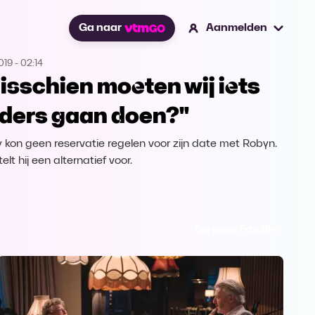
Ga naar
Aanmelden
019
-
02:14
isschien moeten wij iets
ders gaan doen?"
 kon geen reservatie regelen voor zijn date met Robyn.
elt hij een alternatief voor.
Ga naar Familie