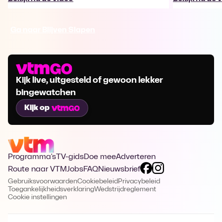
Ga naar Blijven Slapen
Kijk live, uitgesteld of gewoon lekker
bingewatchen
Kijk op
Programma's
TV-gids
Doe mee
Adverteren
Route naar VTM
Jobs
FAQ
Nieuwsbrief
Gebruiksvoorwaarden
Cookiebeleid
Privacybeleid
Toegankelijkheidsverklaring
Wedstrijdreglement
Cookie instellingen