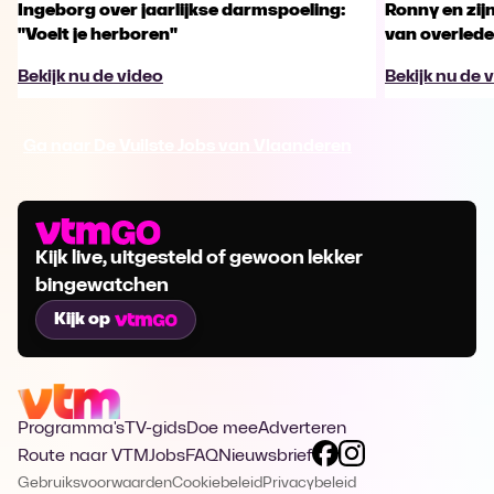
Ingeborg over jaarlijkse darmspoeling:
Ronny en zij
"Voelt je herboren"
van overled
Bekijk nu de video
Bekijk nu de 
Ga naar De Vuilste Jobs van Vlaanderen
Kijk live, uitgesteld of gewoon lekker
bingewatchen
Kijk op
Programma's
TV-gids
Doe mee
Adverteren
Route naar VTM
Jobs
FAQ
Nieuwsbrief
Gebruiksvoorwaarden
Cookiebeleid
Privacybeleid