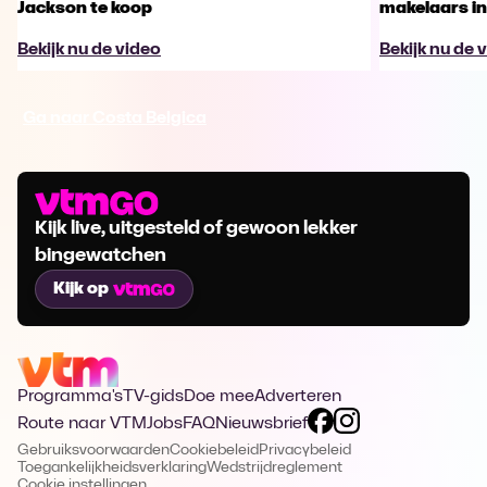
Jackson te koop
makelaars in
Bekijk nu de video
Bekijk nu de 
Ga naar Costa Belgica
Kijk live, uitgesteld of gewoon lekker
bingewatchen
Kijk op
Programma's
TV-gids
Doe mee
Adverteren
Route naar VTM
Jobs
FAQ
Nieuwsbrief
Gebruiksvoorwaarden
Cookiebeleid
Privacybeleid
Toegankelijkheidsverklaring
Wedstrijdreglement
Cookie instellingen