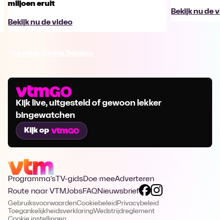
miljoen eruit
Bekijk nu de 
Bekijk nu de video
Ga naar Costa Belgica
Kijk live, uitgesteld of gewoon lekker
bingewatchen
Kijk op
Programma's
TV-gids
Doe mee
Adverteren
Route naar VTM
Jobs
FAQ
Nieuwsbrief
Gebruiksvoorwaarden
Cookiebeleid
Privacybeleid
Toegankelijkheidsverklaring
Wedstrijdreglement
Cookie instellingen