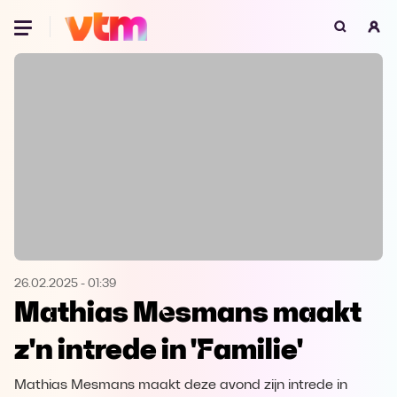
Oeps, browser niet ondersteund
Voor je onze programma's gaat ontdekken,
best je browser updaten of hieronder één
van de ondersteunde browsers
downloaden.
Google Chrome
Download
Firefox
Download
Safari
Download
26.02.2025
-
01:39
Mathias Mesmans maakt
Microsoft Edge
Download
z'n intrede in 'Familie'
Opera
Download
Mathias Mesmans maakt deze avond zijn intrede in