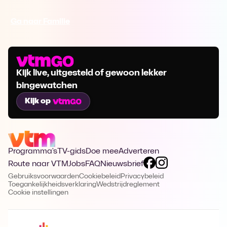
Ga naar Familie
Kijk live, uitgesteld of gewoon lekker
bingewatchen
Kijk op
Programma's
TV-gids
Doe mee
Adverteren
Route naar VTM
Jobs
FAQ
Nieuwsbrief
Gebruiksvoorwaarden
Cookiebeleid
Privacybeleid
Toegankelijkheidsverklaring
Wedstrijdreglement
Cookie instellingen