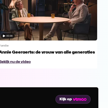
00:38
Familie
Famil
Annie Geeraerts: de vrouw van alle generaties
Ann
lee
Bekijk nu de video
Bek
Kijk op