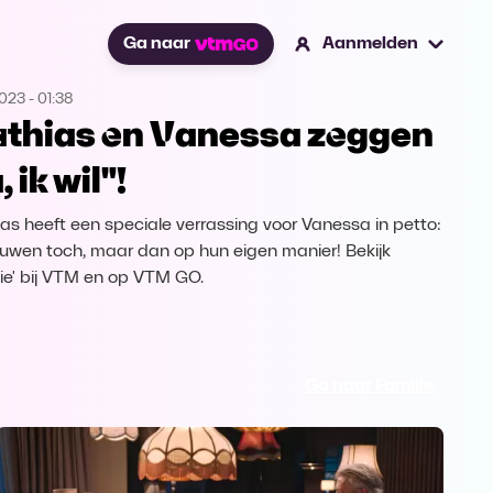
Ga naar
Aanmelden
2023
-
01:38
thias en Vanessa zeggen
, ik wil"!
as heeft een speciale verrassing voor Vanessa in petto:
ouwen toch, maar dan op hun eigen manier! Bekijk
lie' bij VTM en op VTM GO.
Ga naar Familie