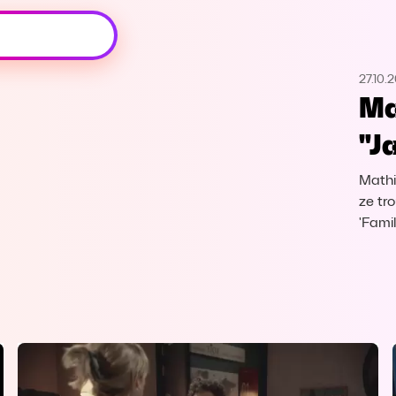
Oeps, browser niet ondersteund
27.10.
Voor je onze programma's gaat ontdekken,
Ma
best je browser updaten of hieronder één
van de ondersteunde browsers
"Ja
downloaden.
Mathi
Google Chrome
Download
ze tr
'Fami
Firefox
Download
Safari
Download
Microsoft Edge
Download
Opera
Download