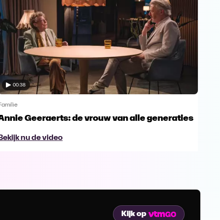
00:38
Familie
Famil
Annie Geeraerts: de vrouw van alle generaties
Ann
lee
Bekijk nu de video
Bek
Kijk op