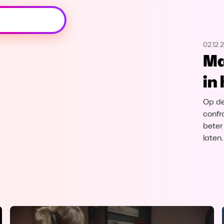
Oeps, browser niet ondersteund
02.12.
Voor je onze programma's gaat ontdekken,
Ma
best je browser updaten of hieronder één
van de ondersteunde browsers
in
downloaden.
Op de
Google Chrome
Download
confr
beter
Firefox
Download
laten
Safari
Download
Microsoft Edge
Download
Opera
Download