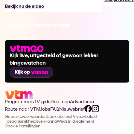
Bekijk nu de video
Ga naar K3, een nieuw begin
Kijk live, uitgesteld of gewoon lekker
bingewatchen
Kijk op
Programma's
TV-gids
Doe mee
Adverteren
Route naar VTM
Jobs
FAQ
Nieuwsbrief
Gebruiksvoorwaarden
Cookiebeleid
Privacybeleid
Toegankelijkheidsverklaring
Wedstrijdreglement
Cookie instellingen