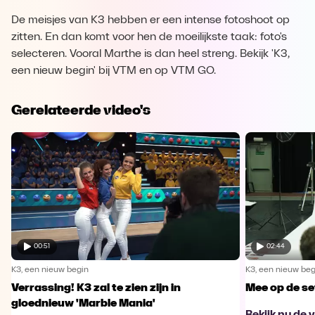
De meisjes van K3 hebben er een intense fotoshoot op
zitten. En dan komt voor hen de moeilijkste taak: foto's
selecteren. Vooral Marthe is dan heel streng. Bekijk 'K3,
een nieuw begin' bij VTM en op VTM GO.
Gerelateerde video's
00:51
02:44
K3, een nieuw begin
K3, een nieuw beg
Verrassing! K3 zal te zien zijn in
Mee op de se
gloednieuw 'Marble Mania'
Bekijk nu de 