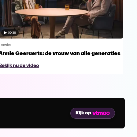
00:38
Familie
Famil
Annie Geeraerts: de vrouw van alle generaties
Ann
lee
Bekijk nu de video
Bek
Kijk op