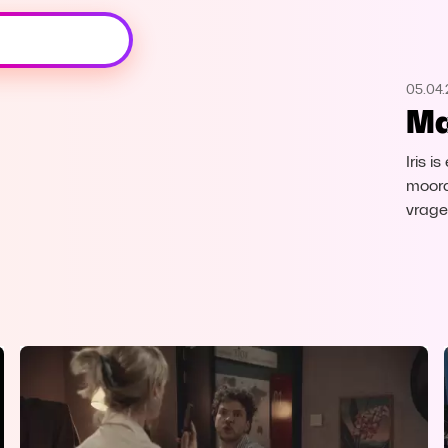
Oeps, browser niet ondersteund
05.04.
Voor je onze programma's gaat ontdekken,
Ma
best je browser updaten of hieronder één
van de ondersteunde browsers
downloaden.
Iris 
moord
Google Chrome
Download
vrage
Firefox
Download
Safari
Download
Microsoft Edge
Download
Opera
Download