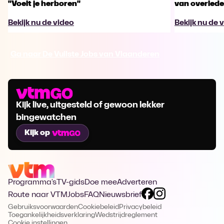
"Voelt je herboren"
van overled
Bekijk nu de video
Bekijk nu de 
Ga naar De Vuilste Jobs van Vlaanderen
Kijk live, uitgesteld of gewoon lekker
bingewatchen
Kijk op
Programma's
TV-gids
Doe mee
Adverteren
Route naar VTM
Jobs
FAQ
Nieuwsbrief
Gebruiksvoorwaarden
Cookiebeleid
Privacybeleid
Toegankelijkheidsverklaring
Wedstrijdreglement
Cookie instellingen