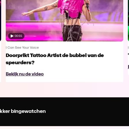
00:55
I Can See Your Voice
Doorprikt Tattoo Artist de bubbel van de
speurders?
Bekijk nu de video
 lekker bingewatchen