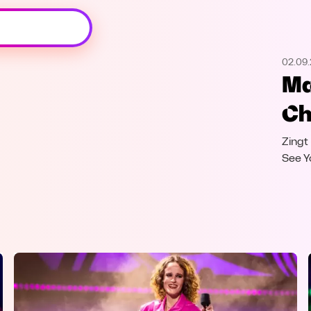
Oeps, browser niet ondersteund
02.09
Voor je onze programma's gaat ontdekken,
Ma
best je browser updaten of hieronder één
van de ondersteunde browsers
Ch
downloaden.
Zingt
Google Chrome
Download
See Y
Firefox
Download
Safari
Download
Microsoft Edge
Download
Opera
Download