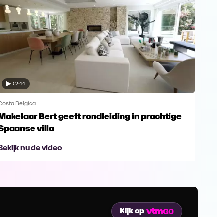
02:44
Costa Belgica
Cost
Makelaar Bert geeft rondleiding in prachtige
Was
Spaanse villa
Bek
Bekijk nu de video
Kijk op