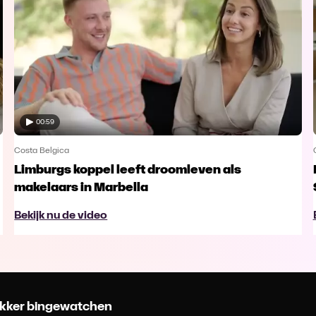
00:59
Costa Belgica
Limburgs koppel leeft droomleven als
makelaars in Marbella
Bekijk nu de video
 lekker bingewatchen