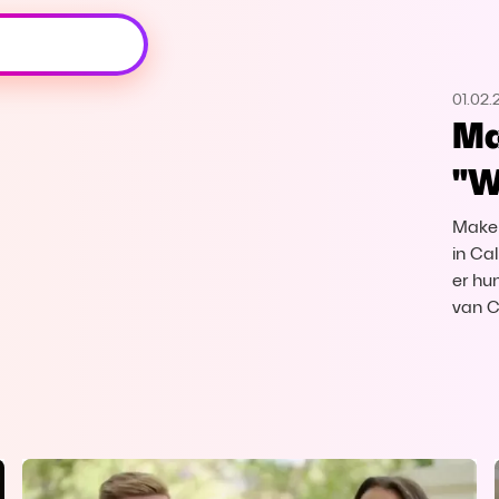
Oeps, browser niet ondersteund
01.02.
Voor je onze programma's gaat ontdekken,
Ma
best je browser updaten of hieronder één
van de ondersteunde browsers
"W
downloaden.
Makel
Google Chrome
Download
in Ca
er hu
Firefox
Download
van C
Safari
Download
Microsoft Edge
Download
Opera
Download