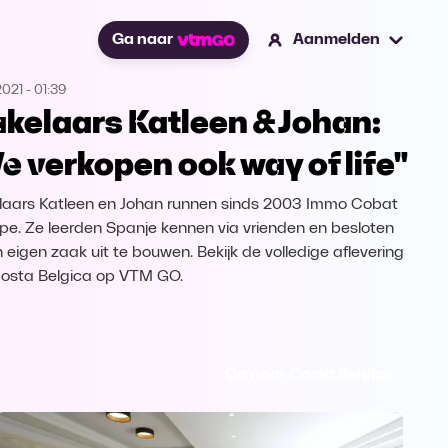
Ga naar
Aanmelden
2021
-
01:39
kelaars Katleen & Johan:
e verkopen ook way of life"
aars Katleen en Johan runnen sinds 2003 Immo Cobat
lpe. Ze leerden Spanje kennen via vrienden en besloten
n eigen zaak uit te bouwen. Bekijk de volledige aflevering
osta Belgica op VTM GO.
Ga naar Costa Belgica