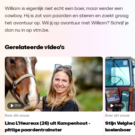
William is eigenlijk niet echt een boer, maar eerder een
cowboy. Hij is zot van paarden en stieren en zoekt graag
het avontuur op. Wil jij op avontuur met William? Schrijf je
dan nu in op vtm.be.
Gerelateerde video's
01:41
01:44
Boer zkt vrouw
Boer zkt vrouw
Lina L'Heureux (26) uit Kampenhout -
Stijn Velghe 
pittige paardentrainster
koeienboer