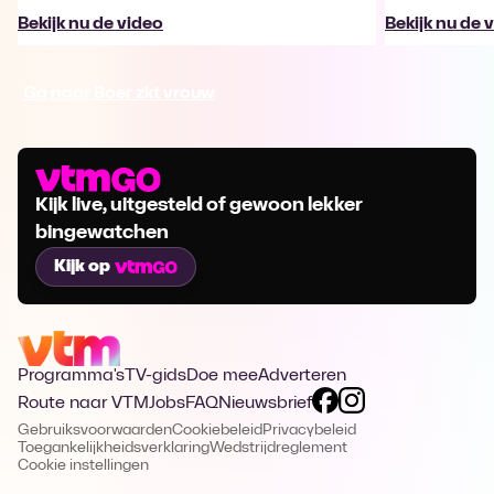
Bekijk nu de video
Bekijk nu de 
Ga naar Boer zkt vrouw
Kijk live, uitgesteld of gewoon lekker
bingewatchen
Kijk op
Programma's
TV-gids
Doe mee
Adverteren
Route naar VTM
Jobs
FAQ
Nieuwsbrief
Gebruiksvoorwaarden
Cookiebeleid
Privacybeleid
Toegankelijkheidsverklaring
Wedstrijdreglement
Cookie instellingen