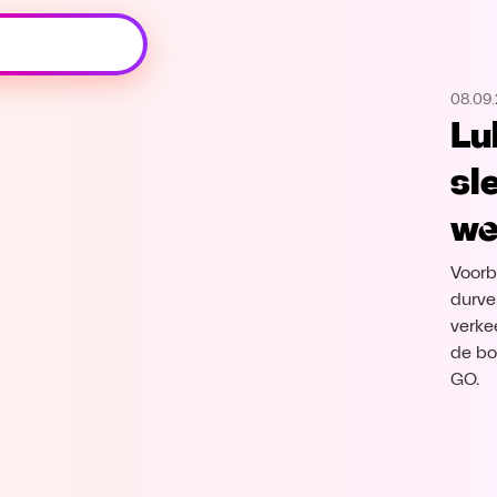
Oeps, browser niet ondersteund
08.09
Voor je onze programma's gaat ontdekken,
Luk
best je browser updaten of hieronder één
van de ondersteunde browsers
sl
downloaden.
we
Google Chrome
Download
Voorb
Firefox
Download
durve
verke
de bon
Safari
Download
GO.
Microsoft Edge
Download
Opera
Download