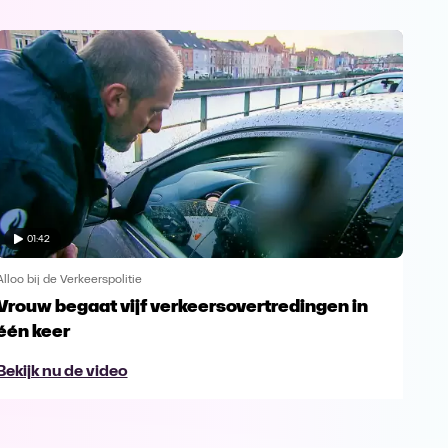
01:42
Alloo bij de Verkeerspolitie
Alloo
Vrouw begaat vijf verkeersovertredingen in
Man
één keer
rij
Bekijk nu de video
Bek