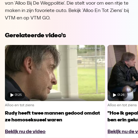
van 'Alloo Bij De Wegpolitie'. Die stelt voor om een ritje te
maken in zijn favoriete auto. Bekijk 'Alloo En Tot Ziens' bij
VTM en op VTM GO.
Gerelateerde video's
01:25
01:26
Alloo en tot ziens
Alloo en tot ziens
Rudy heeft twee mannen gedood omdat
"Hoe ik gepa
ze homoseksueel waren
ben erin gelu
Bekijk nu de video
Bekijk nu de 