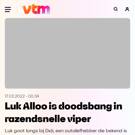
Oeps, browser niet ondersteund
Voor je onze programma's gaat ontdekken,
best je browser updaten of hieronder één
van de ondersteunde browsers
downloaden.
Google Chrome
Download
Firefox
Download
Safari
Download
17.03.2022
-
00:34
Luk Alloo is doodsbang in
Microsoft Edge
Download
razendsnelle viper
Opera
Download
Luk gaat langs bij Didi, een autoliefhebber die bekend is