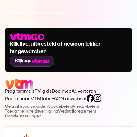
Ga naar Alloo en tot ziens
Kijk live, uitgesteld of gewoon lekker
bingewatchen
Kijk op
Programma's
TV-gids
Doe mee
Adverteren
Route naar VTM
Jobs
FAQ
Nieuwsbrief
Gebruiksvoorwaarden
Cookiebeleid
Privacybeleid
Toegankelijkheidsverklaring
Wedstrijdreglement
Cookie instellingen