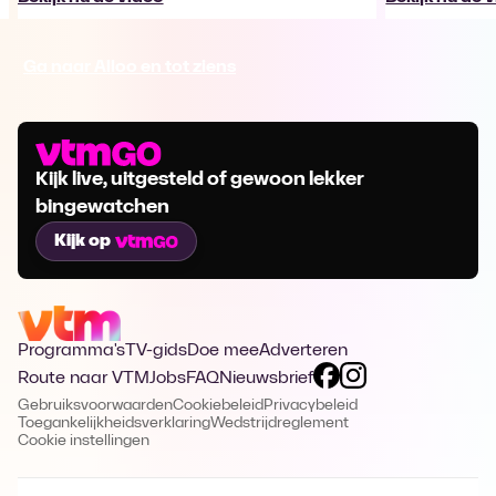
Ga naar Alloo en tot ziens
Kijk live, uitgesteld of gewoon lekker
bingewatchen
Kijk op
Programma's
TV-gids
Doe mee
Adverteren
Route naar VTM
Jobs
FAQ
Nieuwsbrief
Gebruiksvoorwaarden
Cookiebeleid
Privacybeleid
Toegankelijkheidsverklaring
Wedstrijdreglement
Cookie instellingen