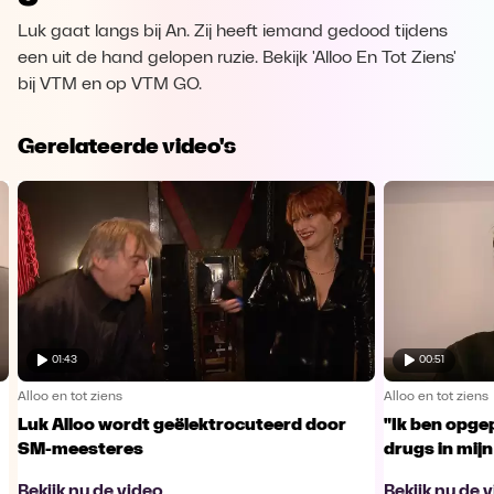
Luk gaat langs bij An. Zij heeft iemand gedood tijdens
een uit de hand gelopen ruzie. Bekijk 'Alloo En Tot Ziens'
bij VTM en op VTM GO.
Gerelateerde video's
01:43
00:51
Alloo en tot ziens
Alloo en tot ziens
Luk Alloo wordt geëlektrocuteerd door
"Ik ben opge
SM-meesteres
drugs in mijn
Bekijk nu de video
Bekijk nu de 