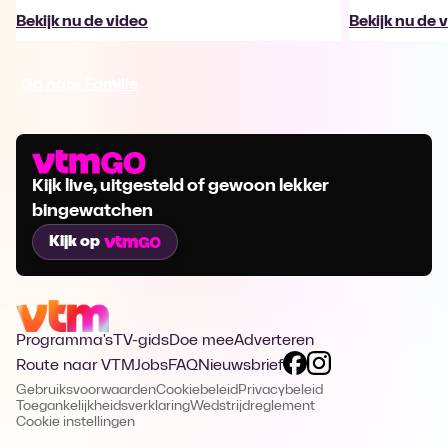
Bekijk nu de video
Bekijk nu de 
Ga naar Familie
Kijk live, uitgesteld of gewoon lekker
bingewatchen
Kijk op
Programma's
TV-gids
Doe mee
Adverteren
Route naar VTM
Jobs
FAQ
Nieuwsbrief
Gebruiksvoorwaarden
Cookiebeleid
Privacybeleid
Toegankelijkheidsverklaring
Wedstrijdreglement
Cookie instellingen