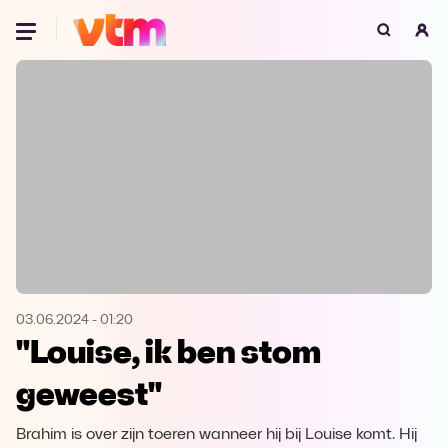
Oeps, browser niet ondersteund
Voor je onze programma's gaat ontdekken,
best je browser updaten of hieronder één
van de ondersteunde browsers
downloaden.
Google Chrome
Download
Firefox
Download
Safari
Download
03.06.2024
-
01:20
"Louise, ik ben stom
Microsoft Edge
Download
geweest"
Opera
Download
Brahim is over zijn toeren wanneer hij bij Louise komt. Hij