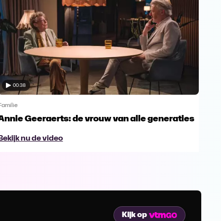
00:38
Familie
Famil
Annie Geeraerts: de vrouw van alle generaties
Ann
lee
Bekijk nu de video
Bek
Kijk op