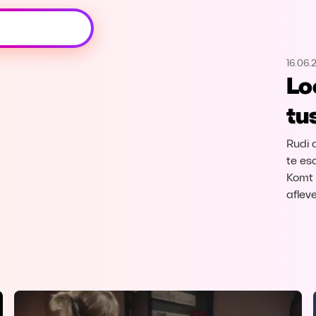
Oeps, browser niet ondersteund
16.06.
Voor je onze programma's gaat ontdekken,
Lo
best je browser updaten of hieronder één
van de ondersteunde browsers
tu
downloaden.
Rudi 
Google Chrome
Download
te es
Komt 
Firefox
Download
aflev
Safari
Download
Microsoft Edge
Download
Opera
Download