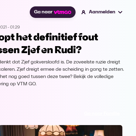
Ga naar
Aanmelden
2021
-
01:29
opt het definitief fout
ssen Zjef en Rudi?
denkt dat Zjef gokverslaafd is. De zoveelste ruzie dreigt
caleren. Zjef dreigt ermee de scheiding in gang te zetten.
het nog goed tussen deze twee? Bekijk de volledige
ering op VTM GO.
Ga naar Familie