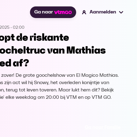
Ga naar
Aanmelden
.2025
-
02:00
opt de riskante
ocheltruc van Mathias
ed af?
s zover! De grote goochelshow van El Magico Mathias.
s zijn act wil hij Snowy, het overleden konijntje van
n, terug tot leven toveren. Maar lukt hem dit? Bekijk
lie' elke weekdag om 20:00 bij VTM en op VTM GO.
Ga naar Familie