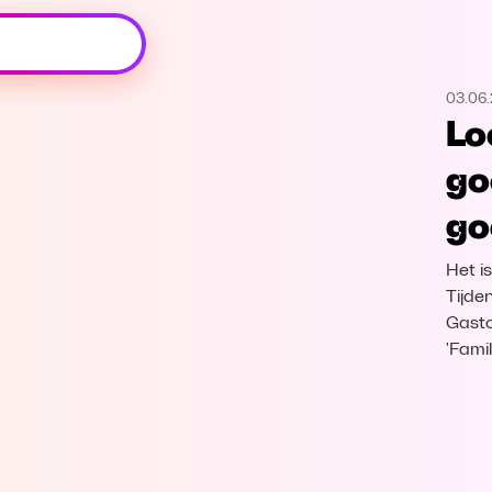
Oeps, browser niet ondersteund
03.06
Voor je onze programma's gaat ontdekken,
Lo
best je browser updaten of hieronder één
van de ondersteunde browsers
go
downloaden.
go
Google Chrome
Download
Het i
Firefox
Download
Tijden
Gasto
'Fami
Safari
Download
Microsoft Edge
Download
Opera
Download