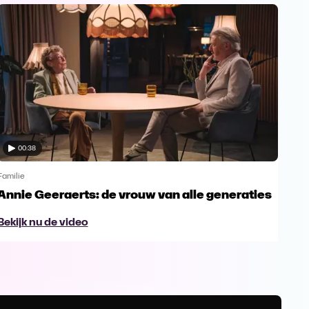
00:38
Familie
Famil
Annie Geeraerts: de vrouw van alle generaties
Ann
lee
Bekijk nu de video
Bek