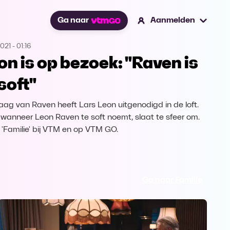
Ga naar
Aanmelden
2021
-
01:16
on is op bezoek: "Raven is
 soft"
aag van Raven heeft Lars Leon uitgenodigd in de loft.
wanneer Leon Raven te soft noemt, slaat te sfeer om.
k 'Familie' bij VTM en op VTM GO.
Ga naar Familie