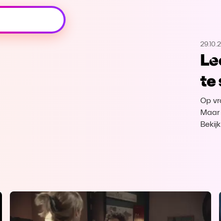
Oeps, browser niet ondersteund
29.10.
Voor je onze programma's gaat ontdekken,
Le
best je browser updaten of hieronder één
van de ondersteunde browsers
te
downloaden.
Op vr
Google Chrome
Download
Maar 
Bekij
Firefox
Download
Safari
Download
Microsoft Edge
Download
Opera
Download