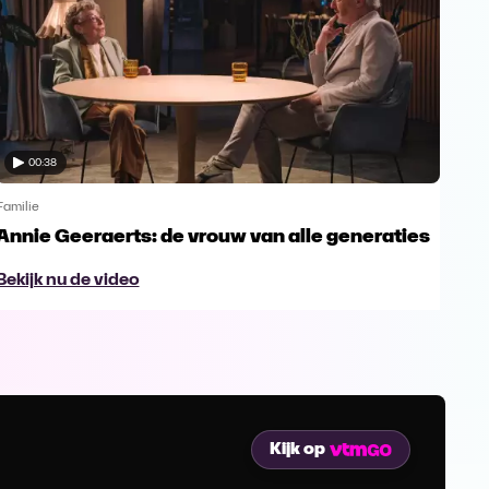
00:38
Familie
Famil
Annie Geeraerts: de vrouw van alle generaties
Ann
lee
Bekijk nu de video
Bek
Kijk op