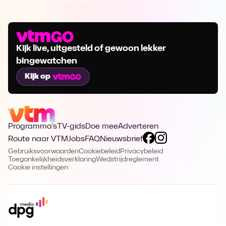
Kijk live, uitgesteld of gewoon lekker
bingewatchen
Kijk op
Programma's
TV-gids
Doe mee
Adverteren
Route naar VTM
Jobs
FAQ
Nieuwsbrief
Gebruiksvoorwaarden
Cookiebeleid
Privacybeleid
Toegankelijkheidsverklaring
Wedstrijdreglement
Cookie instellingen