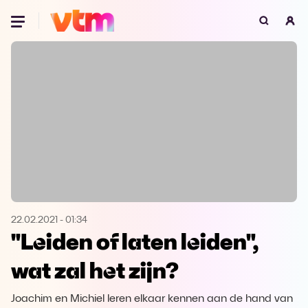
Oeps, browser niet ondersteund
Voor je onze programma's gaat ontdekken,
best je browser updaten of hieronder één
van de ondersteunde browsers
downloaden.
Google Chrome
Download
Firefox
Download
Safari
Download
22.02.2021
-
01:34
"Leiden of laten leiden",
Microsoft Edge
Download
wat zal het zijn?
Opera
Download
Joachim en Michiel leren elkaar kennen aan de hand van