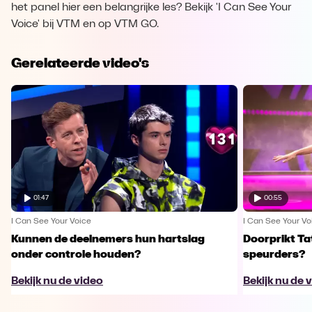
het panel hier een belangrijke les? Bekijk 'I Can See Your
Voice' bij VTM en op VTM GO.
Gerelateerde video's
01:47
00:55
I Can See Your Voice
I Can See Your Vo
Kunnen de deelnemers hun hartslag
Doorprikt Ta
onder controle houden?
speurders?
Bekijk nu de video
Bekijk nu de 