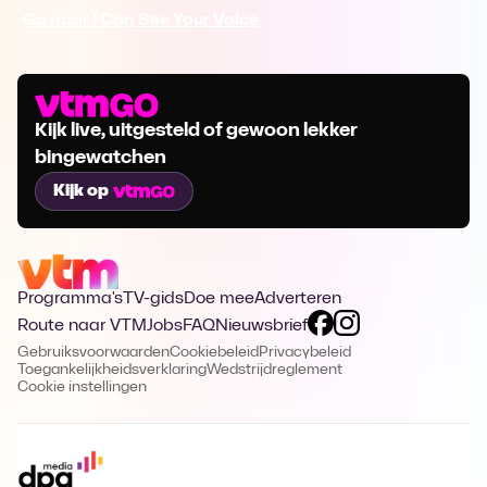
Ga naar I Can See Your Voice
Kijk live, uitgesteld of gewoon lekker
bingewatchen
Kijk op
Programma's
TV-gids
Doe mee
Adverteren
Route naar VTM
Jobs
FAQ
Nieuwsbrief
Gebruiksvoorwaarden
Cookiebeleid
Privacybeleid
Toegankelijkheidsverklaring
Wedstrijdreglement
Cookie instellingen