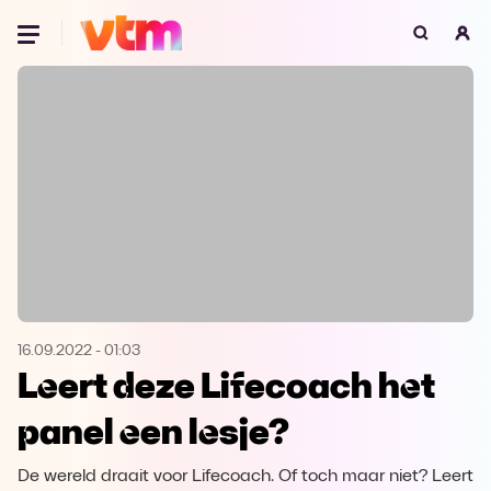
Oeps, browser niet ondersteund
Voor je onze programma's gaat ontdekken,
best je browser updaten of hieronder één
van de ondersteunde browsers
downloaden.
Google Chrome
Download
Firefox
Download
Safari
Download
16.09.2022
-
01:03
Leert deze Lifecoach het
Microsoft Edge
Download
panel een lesje?
Opera
Download
De wereld draait voor Lifecoach. Of toch maar niet? Leert