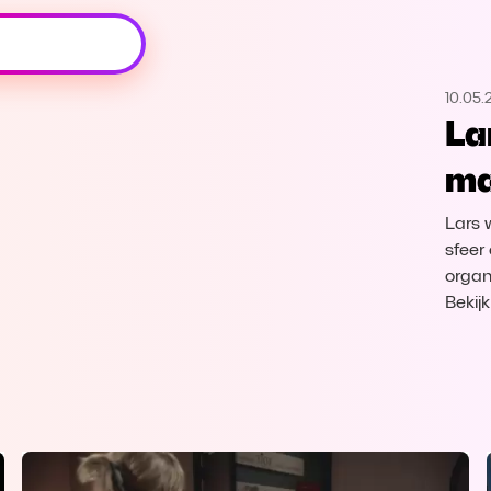
Oeps, browser niet ondersteund
10.05.
Voor je onze programma's gaat ontdekken,
La
best je browser updaten of hieronder één
van de ondersteunde browsers
ma
downloaden.
Lars w
Google Chrome
Download
sfeer
organi
Firefox
Download
Bekij
Safari
Download
Microsoft Edge
Download
Opera
Download