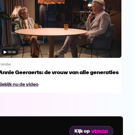
00:38
Familie
Famil
Annie Geeraerts: de vrouw van alle generaties
Ann
lee
Bekijk nu de video
Bek
Kijk op