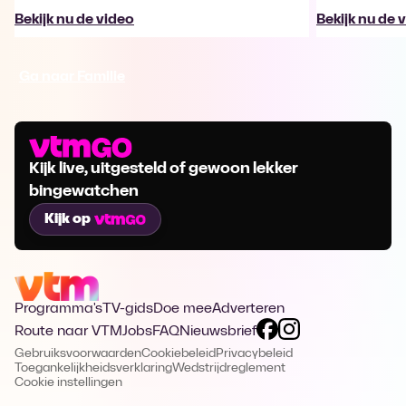
Bekijk nu de video
Bekijk nu de 
Ga naar Familie
Kijk live, uitgesteld of gewoon lekker
bingewatchen
Kijk op
Programma's
TV-gids
Doe mee
Adverteren
Route naar VTM
Jobs
FAQ
Nieuwsbrief
Gebruiksvoorwaarden
Cookiebeleid
Privacybeleid
Toegankelijkheidsverklaring
Wedstrijdreglement
Cookie instellingen