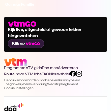
Ga naar Familie
Kijk live, uitgesteld of gewoon lekker
bingewatchen
Kijk op
Programma's
TV-gids
Doe mee
Adverteren
Route naar VTM
Jobs
FAQ
Nieuwsbrief
Gebruiksvoorwaarden
Cookiebeleid
Privacybeleid
Toegankelijkheidsverklaring
Wedstrijdreglement
Cookie instellingen