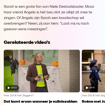
Sarah is een grote fan van Niels Destadsbader. Maar
haar vriend Angelo is het beu dat ze altijd zit mee te
zingen. Of Angelo zijn Sarah een boodschap wil
overbrengen? Neen, zij aan hém. “Laat mij nu toch
gewoon eens meezingen”.
Gerelateerde video's
03:52
04:41
Hoe Zal Ik het Zeggen?
Hoe Zal Ik het Ze
Dat komt ervan wanneer je vuilniszakken
Scène met J