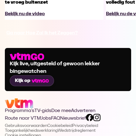
te vroeg buitenzet
volledig fout
Bekijk nu de video
Bekijk nu de 
Ga naar Hoe Zal Ik het Zeggen?
Kijk live, uitgesteld of gewoon lekker
bingewatchen
Kijk op
Programma's
TV-gids
Doe mee
Adverteren
Route naar VTM
Jobs
FAQ
Nieuwsbrief
Gebruiksvoorwaarden
Cookiebeleid
Privacybeleid
Toegankelijkheidsverklaring
Wedstrijdreglement
Cookie instellingen