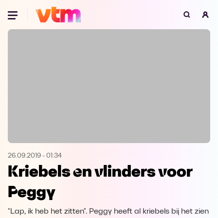
Oeps, browser niet ondersteund
Voor je onze programma's gaat ontdekken,
best je browser updaten of hieronder één
van de ondersteunde browsers
downloaden.
Google Chrome
Download
Firefox
Download
Safari
Download
26.09.2019
-
01:34
Kriebels en vlinders voor
Microsoft Edge
Download
Peggy
Opera
Download
"Lap, ik heb het zitten". Peggy heeft al kriebels bij het zien