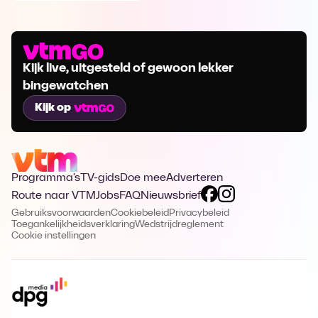
Kijk live, uitgesteld of gewoon lekker
bingewatchen
Kijk op
Programma's
TV-gids
Doe mee
Adverteren
Route naar VTM
Jobs
FAQ
Nieuwsbrief
Gebruiksvoorwaarden
Cookiebeleid
Privacybeleid
Toegankelijkheidsverklaring
Wedstrijdreglement
Cookie instellingen