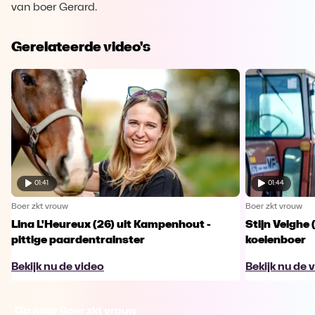
van boer Gerard.
Gerelateerde video's
01:41
01:44
Boer zkt vrouw
Boer zkt vrouw
Lina L'Heureux (26) uit Kampenhout -
Stijn Velghe 
pittige paardentrainster
koeienboer
Bekijk nu de video
Bekijk nu de 
Ga naar Boer zkt vrouw