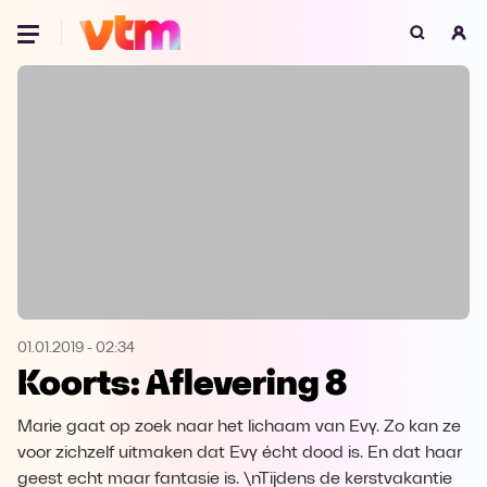
Oeps, browser niet ondersteund
Voor je onze programma's gaat ontdekken,
best je browser updaten of hieronder één
van de ondersteunde browsers
downloaden.
Google Chrome
Download
Firefox
Download
Safari
Download
01.01.2019
-
02:34
Koorts: Aflevering 8
Microsoft Edge
Download
Marie gaat op zoek naar het lichaam van Evy. Zo kan ze
Opera
Download
voor zichzelf uitmaken dat Evy écht dood is. En dat haar
geest echt maar fantasie is. \nTijdens de kerstvakantie