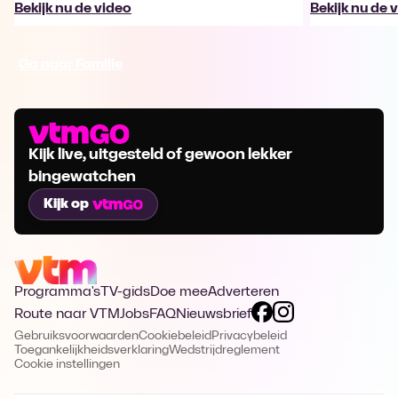
Bekijk nu de video
Bekijk nu de 
Ga naar Familie
Kijk live, uitgesteld of gewoon lekker
bingewatchen
Kijk op
Programma's
TV-gids
Doe mee
Adverteren
Route naar VTM
Jobs
FAQ
Nieuwsbrief
Gebruiksvoorwaarden
Cookiebeleid
Privacybeleid
Toegankelijkheidsverklaring
Wedstrijdreglement
Cookie instellingen