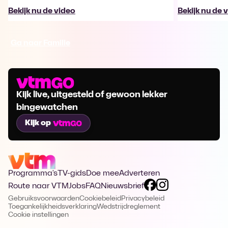
Bekijk nu de video
Bekijk nu de 
Ga naar Familie
Kijk live, uitgesteld of gewoon lekker
bingewatchen
Kijk op
Programma's
TV-gids
Doe mee
Adverteren
Route naar VTM
Jobs
FAQ
Nieuwsbrief
Gebruiksvoorwaarden
Cookiebeleid
Privacybeleid
Toegankelijkheidsverklaring
Wedstrijdreglement
Cookie instellingen